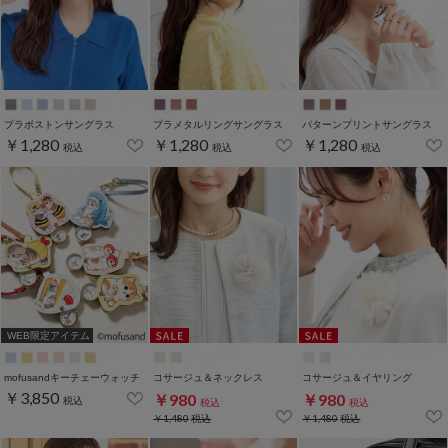
プラボストンサングラス
プラメタルリングサングラス
パターンプリントサングラス
￥1,280
￥1,280
￥1,280
税込
税込
税込
WEB限定アイテム
mofusandキーチェーウォッチ
コサージュ＆ネックレス
コサージュ＆イヤリング
￥3,850
￥980
￥980
税込
税込
税込
￥1,480
税込
￥1,480
税込