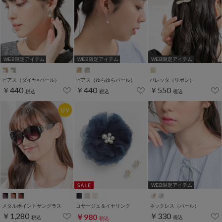
WEB限定アイテム
WEB限定アイテム
WEB限定アイテム
ピアス（ダイヤ×パール）
ピアス（ゆらゆらパール）
バレッタ（リボン）
￥440
￥440
￥550
税込
税込
税込
WEB限定アイテム
メタルポイントサングラス
コサージュ＆イヤリング
ネックレス（パール）
￥1,280
￥330
￥980
税込
税込
税込