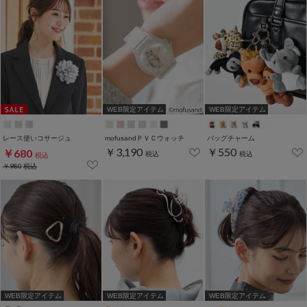
WEB限定アイテム
WEB限定アイテム
レース使いコサージュ
mofusandＰＶＣウォッチ
バッグチャーム
￥3,190
￥550
￥680
税込
税込
税込
￥980
税込
WEB限定アイテム
WEB限定アイテム
WEB限定アイテム