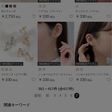
WEB限定アイテム
WEB限定アイテム
ポムウォッチ
ヘアゴム（プレート）
ネックレス（パール）
￥2,750
￥330
￥330
税込
税込
税込
WEB限定アイテム
WEB限定アイテム
WEB限定アイテム
イヤリング（ピアス用）
ノンホールピアス（チャーム）
ノンホールピアス（フープ大）
￥330
￥330
￥330
税込
税込
税込
361～417件 (全417件)
最初
前
3
4
5
6
7
関連キーワード