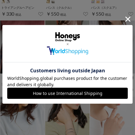
トライアングルヘアピン
バンス（クルクル）
バンス（スクエア）
￥330
￥550
￥550
税込
税込
税込
ジップウォレット
スクールリボン
スクールネクタイ
￥1,780
￥780
￥980
税込
税込
税込