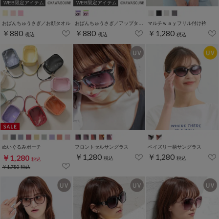
WEB限定アイテム
WEB限定アイテム
おぱんちゅうさぎ／お顔タオル
おぱんちゅうさぎ／アップタオル
マルチｗａｙフリル付け衿
￥880
￥880
￥1,280
税込
税込
税込
ぬいぐるみポーチ
フロントセルサングラス
ペイズリー柄サングラス
￥1,280
￥1,280
￥1,280
税込
税込
税込
￥1,780
税込