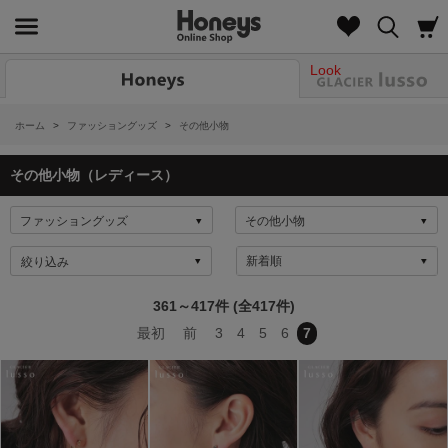
Look
ホーム
>
ファッショングッズ
>
その他小物
その他小物（レディース）
絞り込み
361～417件 (全417件)
最初
前
3
4
5
6
7