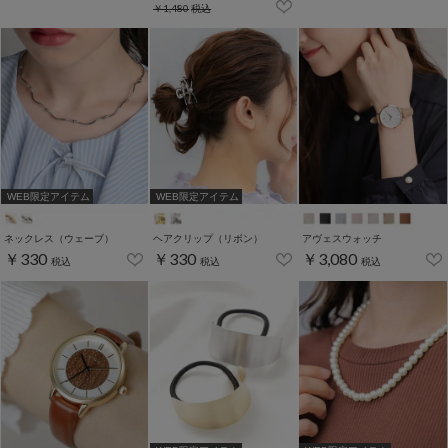
￥1,480
税込
WEB限定アイテム
WEB限定アイテム
ネックレス（ウェーブ）
ヘアクリップ（リボン）
アヴェスウォッチ
￥330
￥330
￥3,080
税込
税込
税込